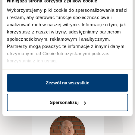
nami
Niniejsza strona korzysta z plików cookie
Wykorzystujemy pliki cookie do spersonalizowania treści
i reklam, aby oferować funkcje społecznościowe i
analizować ruch w naszej witrynie. Informacje o tym, jak
Jedna rozmowa
korzystasz z naszej witryny, udostępniamy partnerom
może przybliżyć Cię do
społecznościowym, reklamowym i analitycznym.
Partnerzy mogą połączyć te informacje z innymi danymi
nowego początku.
otrzymanymi od Ciebie lub uzyskanymi podczas
korzystania z ich usług.
Zadzwoń, a opiekun inwestycji przeprowadzi
Cię przez wszystkie atuty Osiedla Fi i przygotuje
indywidualną ofertę dopasowaną do Twoich
Zezwól na wszystkie
potrzeb
Spersonalizuj