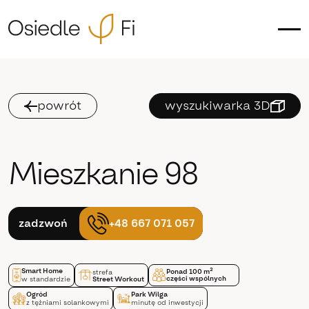
powrót
wyszukiwarka 3D
Mieszkanie 98
+48 667 071 057
zadzwoń
Smart Home
2
Ponad 100 m
strefa
części wspólnych
w standardzie
Street Workout
Ogród
Park Wilga
z tężniami solankowymi
minutę od inwestycji