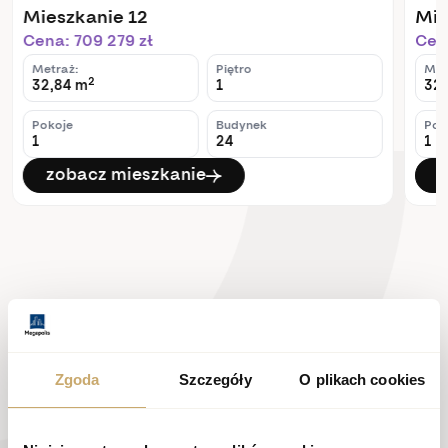
Mieszkanie 12
Mie
Cena: 709 279 zł
Cena
Metraż:
Piętro
Met
2
32,84 m
1
32,
Pokoje
Budynek
Pok
1
24
1
zobacz mieszkanie
z
Zgoda
Szczegóły
O plikach cookies
Skontaktuj się z