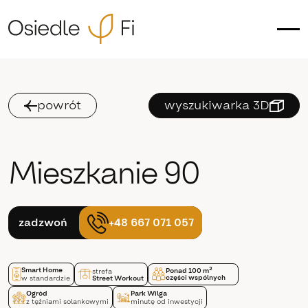
powrót
wyszukiwarka 3D
Mieszkanie 90
+48 667 071 057
zadzwoń
Smart Home
2
Ponad 100 m
strefa
części wspólnych
w standardzie
Street Workout
Ogród
Park Wilga
z tężniami solankowymi
minutę od inwestycji