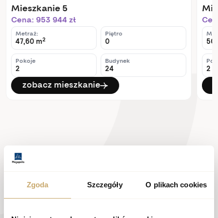
Mieszkanie 5
Mie
Cena: 953 944 zł
Cena
Metraż:
Piętro
Met
2
47,60 m
0
50,
Pokoje
Budynek
Pok
2
24
2
zobacz mieszkanie
z
Zgoda
Szczegóły
O plikach cookies
Skontaktuj się z