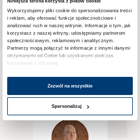
nami
Niniejsza strona korzysta z plików cookie
Wykorzystujemy pliki cookie do spersonalizowania treści
i reklam, aby oferować funkcje społecznościowe i
analizować ruch w naszej witrynie. Informacje o tym, jak
Jedna rozmowa
korzystasz z naszej witryny, udostępniamy partnerom
może przybliżyć Cię do
społecznościowym, reklamowym i analitycznym.
Partnerzy mogą połączyć te informacje z innymi danymi
nowego początku.
otrzymanymi od Ciebie lub uzyskanymi podczas
korzystania z ich usług.
Zadzwoń, a opiekun inwestycji przeprowadzi
Cię przez wszystkie atuty Osiedla Fi i przygotuje
indywidualną ofertę dopasowaną do Twoich
Zezwól na wszystkie
potrzeb
Spersonalizuj