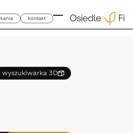
kania
kontakt
wyszukiwarka 3D