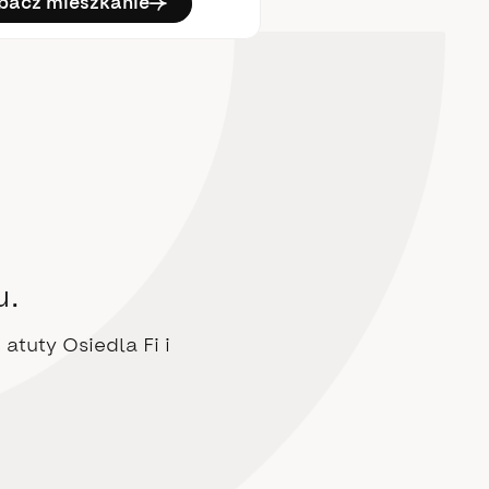
bacz mieszkanie
zobacz mieszkani
u.
atuty Osiedla Fi i