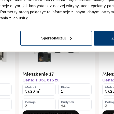
ieszkania
ormacje o tym, jak korzystasz z naszej witryny, udostępniamy p
Partnerzy mogą połączyć te informacje z innymi danymi otrzym
nia z ich usług.
Dostępne
Dostę
Spersonalizuj
Z
Mieszkanie 17
Mies
Cena: 1 051 615 zł
Cena:
Metraż:
Piętro
Metra
2
57,26 m
1
57,2
Pokoje
Budynek
Pokoj
3
24
3