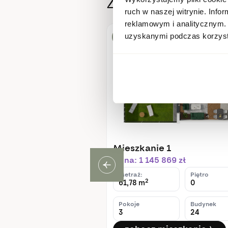
Zobacz inne m
ruch w naszej witrynie. Inf
reklamowym i analitycznym. 
uzyskanymi podczas korzysta
Dostępne
e 66
Mieszkanie 1
 615 zł
Cena: 1 145 869 zł
Piętro
Metraż:
Piętro
2
0
61,78 m
0
Budynek
Pokoje
Budynek
24
3
24