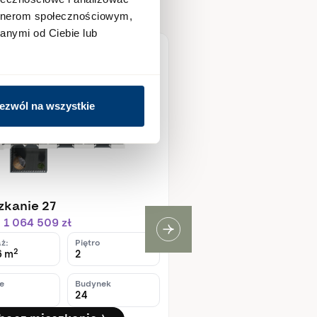
artnerom społecznościowym,
anymi od Ciebie lub
pne
Dostępne
ezwól na wszystkie
zkanie 27
Mieszkanie 37
 1 064 509 zł
Cena: 1 084 455 zł
ż:
Piętro
Metraż:
Pięt
2
2
6 m
2
57,26 m
3
e
Budynek
Pokoje
Bud
24
3
24