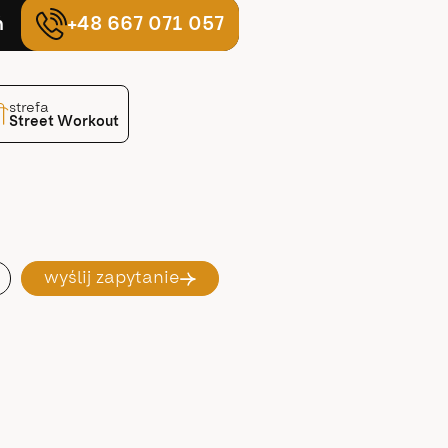
ń
+48 667 071 057
strefa
Street Workout
wyślij zapytanie