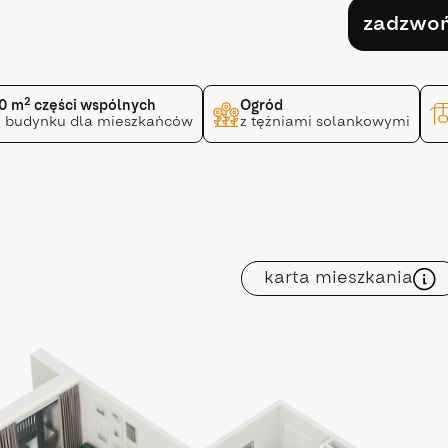
zadzwo
2
0 m
części wspólnych
Ogród
 budynku dla mieszkańców
z tężniami solankowymi
karta mieszkania