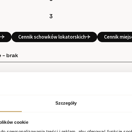
3
Cennik schowków lokatorskich
Cennik miej
 – brak
Szczegóły
 plików cookie
do spersonalizowania treści i reklam, aby oferować funkcje sp