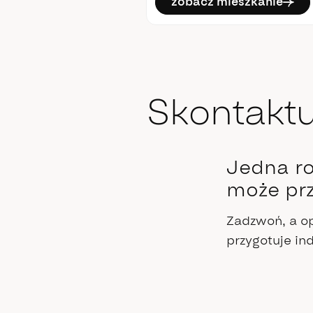
mieszkanie
zobacz mieszkanie
Skontaktu
Jedna r
może prz
Zadzwoń, a op
przygotuje i