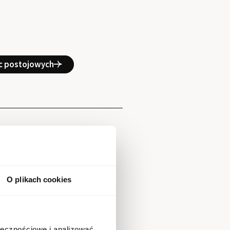
sc postojowych
O plikach cookies
ołecznościowe i analizować