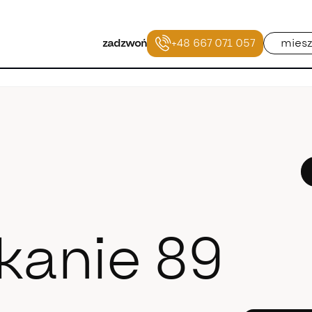
+48 667 071 057
miesz
zadzwoń
kanie 89