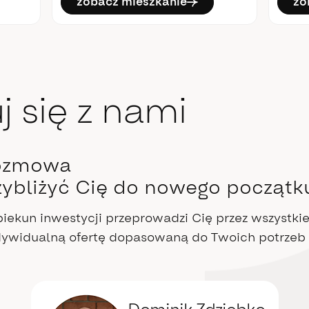
zobacz mieszkanie
zo
j się z nami
ozmowa
ybliżyć Cię do nowego początk
iekun inwestycji przeprowadzi Cię przez wszystkie 
ndywidualną ofertę dopasowaną do Twoich potrzeb