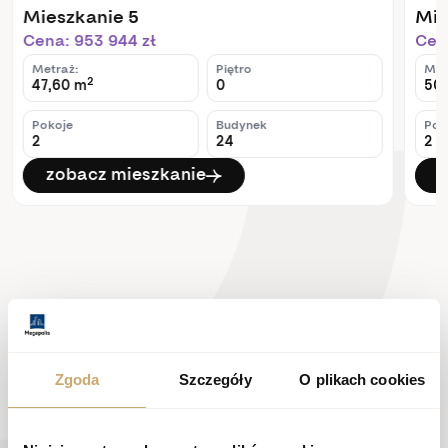
Mieszkanie 5
Mie
Cena: 953 944 zł
Cena
Metraż:
Piętro
Met
2
47,60 m
0
50,
Pokoje
Budynek
Pok
2
24
2
zobacz mieszkanie
z
Zgoda
Szczegóły
O plikach cookies
Skontaktuj się z