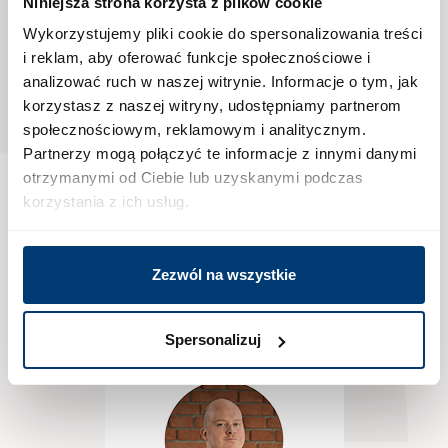
nami
Niniejsza strona korzysta z plików cookie
Wykorzystujemy pliki cookie do spersonalizowania treści
i reklam, aby oferować funkcje społecznościowe i
analizować ruch w naszej witrynie. Informacje o tym, jak
Jedna rozmowa
korzystasz z naszej witryny, udostępniamy partnerom
może przybliżyć Cię do
społecznościowym, reklamowym i analitycznym.
Partnerzy mogą połączyć te informacje z innymi danymi
nowego początku.
otrzymanymi od Ciebie lub uzyskanymi podczas
korzystania z ich usług.
Zadzwoń, a opiekun inwestycji przeprowadzi
Cię przez wszystkie atuty Osiedla Fi i przygotuje
indywidualną ofertę dopasowaną do Twoich
Zezwól na wszystkie
potrzeb
Spersonalizuj