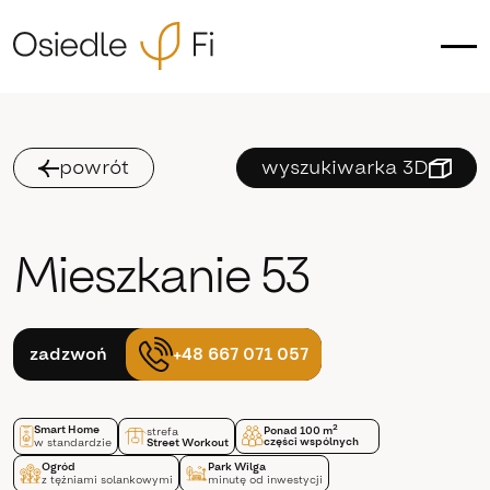
powrót
wyszukiwarka 3D
Mieszkanie 53
+48 667 071 057
zadzwoń
Smart Home
2
Ponad 100 m
strefa
części wspólnych
w standardzie
Street Workout
Ogród
Park Wilga
z tężniami solankowymi
minutę od inwestycji