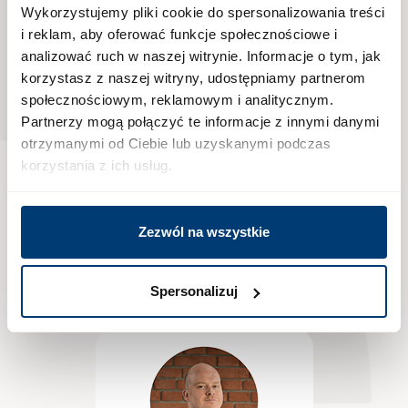
nami
Wykorzystujemy pliki cookie do spersonalizowania treści
i reklam, aby oferować funkcje społecznościowe i
analizować ruch w naszej witrynie. Informacje o tym, jak
korzystasz z naszej witryny, udostępniamy partnerom
Jedna rozmowa
społecznościowym, reklamowym i analitycznym.
może przybliżyć Cię do
Partnerzy mogą połączyć te informacje z innymi danymi
otrzymanymi od Ciebie lub uzyskanymi podczas
nowego początku.
korzystania z ich usług.
Zadzwoń, a opiekun inwestycji przeprowadzi
Cię przez wszystkie atuty Osiedla Fi i przygotuje
Zezwól na wszystkie
indywidualną ofertę dopasowaną do Twoich
potrzeb
Spersonalizuj