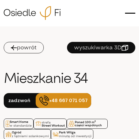
powrót
wyszukiwarka 3D
Mieszkanie 34
+48 667 071 057
zadzwoń
Smart Home
2
Ponad 100 m
strefa
części wspólnych
w standardzie
Street Workout
Ogród
Park Wilga
z tężniami solankowymi
minutę od inwestycji