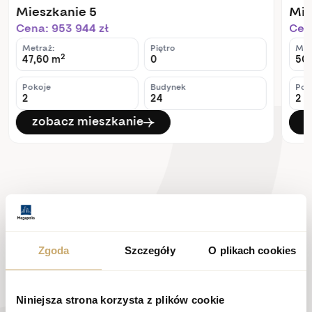
Mieszkanie 5
Mie
Cena: 953 944 zł
Cena
Metraż:
Piętro
Met
2
47,60 m
0
50,
Pokoje
Budynek
Pok
2
24
2
zobacz mieszkanie
z
Zgoda
Szczegóły
O plikach cookies
Skontaktuj się z
Niniejsza strona korzysta z plików cookie