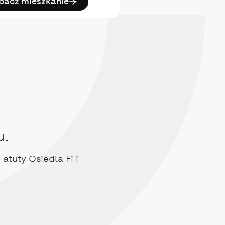
bacz mieszkanie
zobacz mieszkani
u.
atuty Osiedla Fi i