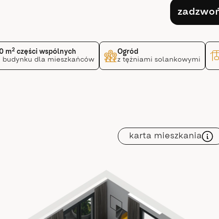
zadzwo
2
0 m
części wspólnych
Ogród
 budynku dla mieszkańców
z tężniami solankowymi
karta mieszkania