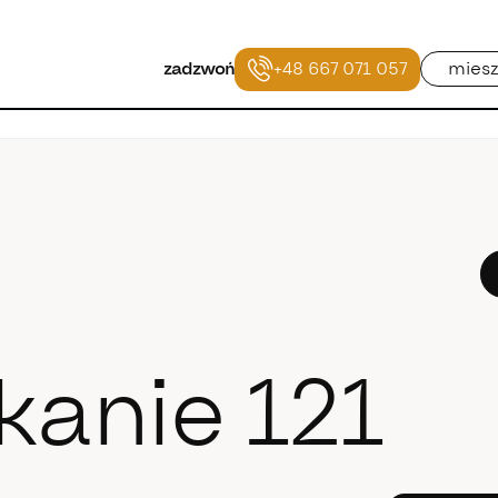
+48 667 071 057
miesz
zadzwoń
kanie 121