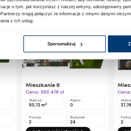
ieszkania
ormacje o tym, jak korzystasz z naszej witryny, udostępniamy p
Partnerzy mogą połączyć te informacje z innymi danymi otrzym
nia z ich usług.
Dostępne
Dostę
Spersonalizuj
Z
Mieszkanie 6
Mies
Cena: 955 478 zł
Cena:
Metraż:
Piętro
Metra
2
50,72 m
0
37,7
Pokoje
Budynek
Pokoj
2
24
2