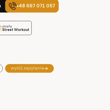
ń
+48 667 071 057
strefa
Street Workout
wyślij zapytanie