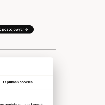
sc postojowych
O plikach cookies
ołecznościowe i analizować