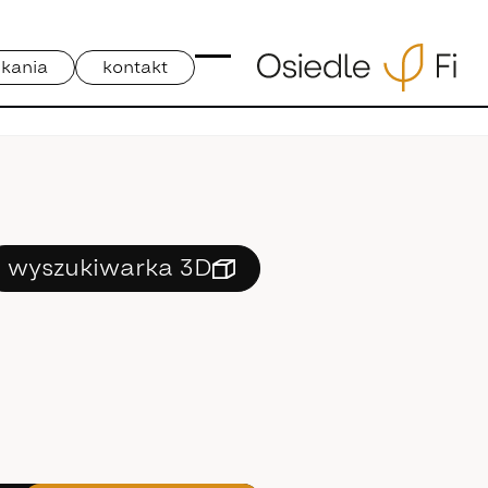
kania
kontakt
wyszukiwarka 3D