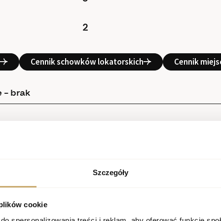
2
Cennik schowków lokatorskich
Cennik miej
 – brak
Szczegóły
 plików cookie
do spersonalizowania treści i reklam, aby oferować funkcje sp