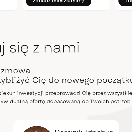
zobacz mieszkanie
zo
j się z nami
ozmowa
ybliżyć Cię do nowego początk
iekun inwestycji przeprowadzi Cię przez wszystkie 
ndywidualną ofertę dopasowaną do Twoich potrzeb