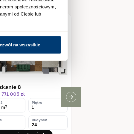
artnerom społecznościowym,
anymi od Ciebie lub
pne
Dostępne
ezwól na wszystkie
zkanie 8
Mieszkanie 11
 771 005 zł
Cena: 740 821 zł
ż:
Piętro
Metraż:
Pięt
2
2
6 m
1
35,98 m
1
e
Budynek
Pokoje
Bud
24
2
24