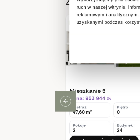
Zobacz inne m
ruch w naszej witrynie. Inf
reklamowym i analitycznym. 
uzyskanymi podczas korzysta
Dostępne
e 18
Mieszkanie 5
46 zł
Cena: 953 944 zł
Piętro
Metraż:
Piętro
2
2
47,60 m
0
Budynek
Pokoje
Budynek
24
2
24