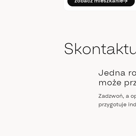
mieszkanie
zobacz mieszkanie
Skontaktu
Jedna r
może prz
Zadzwoń, a op
przygotuje i